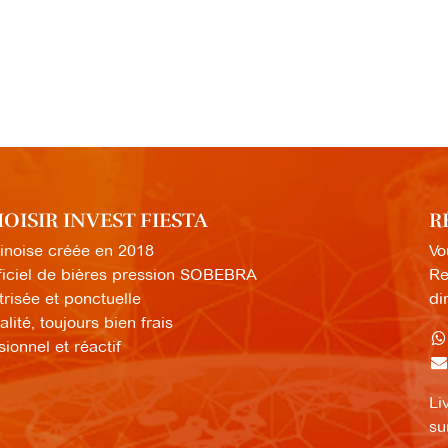
ISIR INVEST FIESTA
R
inoise créée en 2018
Vo
fficiel de bières pression SOBEBRA
Re
trisée et ponctuelle
di
lité, toujours bien frais
ionnel et réactif
Li
su